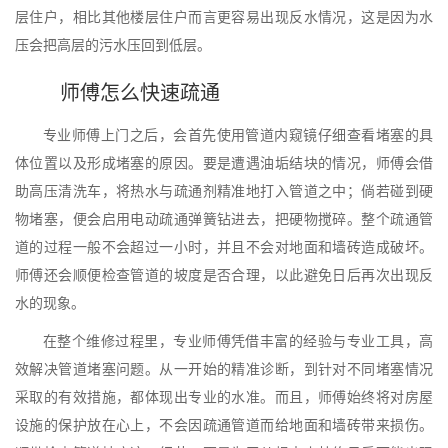
层住户，相比其他楼层住户而言更容易出现反水情况，这是因为水
压会把高层的污水压回到低层。
师傅怎么快速疏通
专业师傅上门之后，会首先使用管道内窥镜仔细查看堵塞的具
体位置以及形成堵塞的原因。要是遭遇油垢结块的情况，师傅会借
助高压清洗车，将热水与疏通剂精准地打入管道之中；倘若碰到硬
物堵塞，便会启用电动疏通弹簧钻进去，把硬物搅碎。整个疏通管
道的过程一般不会超过一小时，并且不会对地面和墙砖造成破坏。
师傅还会顺便检查管道的坡度是否合理，以此避免日后再次出现反
水的现象。
在整个维修过程里，专业师傅凭借丰富的经验与专业工具，高
效解决管道堵塞问题。从一开始的精准诊断，到针对不同堵塞情况
采取的有效措施，都体现出专业的水准。而且，师傅始终将对房屋
设施的保护放在心上，不会因疏通管道而给地面和墙砖带来损伤。