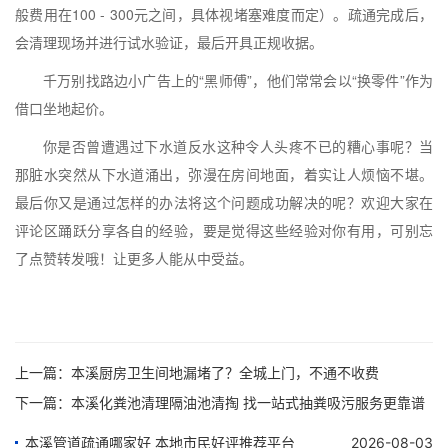
般费用在100 - 300元之间，具体视堵塞难度而定）。疏通完成后，
会清理现场并进行试水验证，最后开具正规收据。
千万别找路边小广告上的“黑师傅”，他们常常会以“换零件”作为
借口坐地起价。
你是否曾遭遇过下水道反水这种令人头疼不已的糟心事呢？当
那脏水突然从下水道涌出，弥漫在房间地面，着实让人烦恼不堪。
最后你又是通过怎样的办法将这个问题成功解决的呢？欢迎大家在
评论区踊跃分享各自的经验，要是觉得这些经验对你有用，可别忘
了点赞转发哦！让更多人能从中受益。
上一篇：
本溪厨房卫生间地漏堵了？全城上门，不通不收费
下一篇：
本溪化粪池清理隔油池清掏 找一站式抽粪吸污服务更靠谱
本溪管道疏通哪家好 本地市民好评推荐平台
2026-08-03