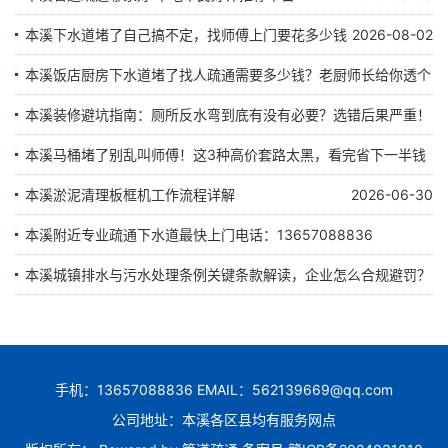
本溪下水道堵了自己搞不定，找师傅上门要花多少钱
2026-08-02
本溪饭店厨房下水道堵了找人疏通需要多少钱？老厨师长给你透个
底
本溪装修避坑指南：厕所反水弯到底有没有必要？选错后果严重！
本溪马桶堵了别乱叫师傅！这3种高价套路太黑，看完省下一半钱
2026-07-25
2026-07-21
本溪淤泥清理板框机工作流程详解
2026-06-30
2026-07-12
本溪附近专业疏通下水道最快上门电话：13657088836
本溪城镇排水与污水处理条例关键条款解读，企业怎么合规避罚？
2026-06-28
2026-06-22
手机：13657088836 EMAIL：562139669@qq.com
公司地址：本溪各区县均有服务网点