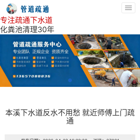
Toggl
navig
专注疏通下水道
化粪池清理30年
本溪下水道反水不用愁 就近师傅上门疏
通