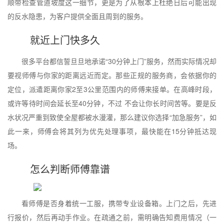
顺带检查管道坡度这一细节，更是为了从根本上杜绝日后可能出现
的反水隐患，为客户提供全面且周到的服务。
就近上门快多久
很多平台都信誓旦旦地承诺“30分钟上门”服务，然而实际情况却
要视师傅与你家的距离远近而定。那些正规的服务商，会依据你的
定位，派遣距离你家2至3公里范围内的师傅来接单。在高峰时段，
或许等待时间会延长至40分钟，不过 不会让你长时间苦等。要是反
水状况严重到致使全屋都被水漫灌，那么建议你选择“加急服务”，如
此一来，师傅会将其列为优先处理事项，最快能在15分钟抵达现
场。
怎么判断师傅靠谱
看师傅是否身着统一工服，携带专业设备箱。上门之后，先进
行报价，然后再动手作业。在疏通之前，需明确告知费用情况（一