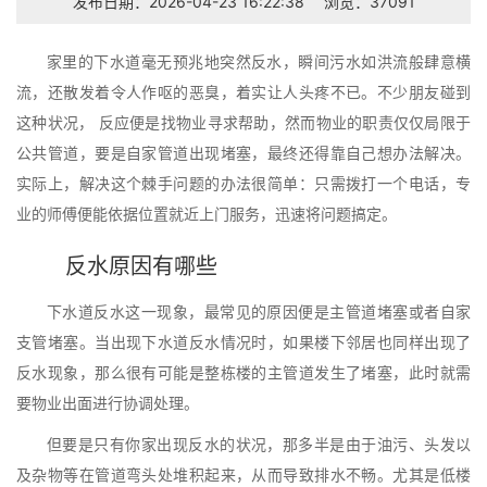
发布日期：2026-04-23 16:22:38
浏览：37091
家里的下水道毫无预兆地突然反水，瞬间污水如洪流般肆意横
流，还散发着令人作呕的恶臭，着实让人头疼不已。不少朋友碰到
这种状况， 反应便是找物业寻求帮助，然而物业的职责仅仅局限于
公共管道，要是自家管道出现堵塞，最终还得靠自己想办法解决。
实际上，解决这个棘手问题的办法很简单：只需拨打一个电话，专
业的师傅便能依据位置就近上门服务，迅速将问题搞定。
反水原因有哪些
下水道反水这一现象，最常见的原因便是主管道堵塞或者自家
支管堵塞。当出现下水道反水情况时，如果楼下邻居也同样出现了
反水现象，那么很有可能是整栋楼的主管道发生了堵塞，此时就需
要物业出面进行协调处理。
但要是只有你家出现反水的状况，那多半是由于油污、头发以
及杂物等在管道弯头处堆积起来，从而导致排水不畅。尤其是低楼