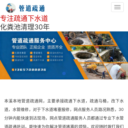
Toggl
navig
专注疏通下水道
化粪池清理30年
本溪本地管道疏通网，主要承接疏通下水道，疏通马桶，改下水
道，水管维修，对于下水道堵塞报修，网点服务人员路况熟悉，30
分钟内能快速到达现场，网点管道疏通服务人员都通过专业下水管
道疏通培训，能快速为你解决管道堵塞的烦恼，欢迎随时拨打我们