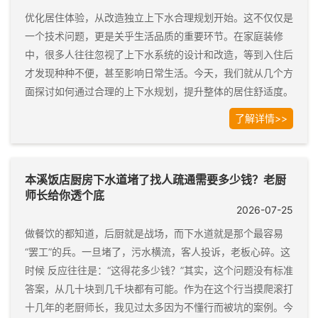
优化居住体验，从改造独立上下水合理规划开始。这不仅仅是
一个技术问题，更是关乎生活品质的重要环节。在家庭装修
中，很多人往往忽视了上下水系统的设计和改造，等到入住后
才发现种种不便，甚至影响日常生活。今天，我们就从几个方
面探讨如何通过合理的上下水规划，提升整体的居住舒适度。
了解详情>>
本溪饭店厨房下水道堵了找人疏通需要多少钱？老厨
师长给你透个底
2026-07-25
做餐饮的都知道，后厨就是战场，而下水道就是那个最容易
“罢工”的兵。一旦堵了，污水横流，客人投诉，老板心碎。这
时候 反应往往是：“这得花多少钱？”其实，这个问题没有标准
答案，从几十块到几千块都有可能。作为在这个行当摸爬滚打
十几年的老厨师长，我见过太多因为不懂行而被坑的案例。今