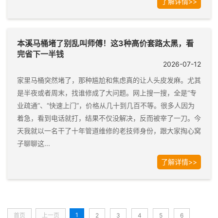
了解详情>>
本溪马桶堵了别乱叫师傅！这3种高价套路太黑，看
完省下一半钱
2026-07-12
家里马桶突然堵了，那种尴尬和焦虑真的让人头皮发麻。尤其
是半夜或者周末，找谁修成了大问题。网上搜一搜，全是“专
业疏通”、“快速上门”，价格从几十到几百不等。很多人因为
着急，看到电话就打，结果不仅没解决，反而被宰了一刀。今
天我就以一名干了十年管道维修的老技师身份，跟大家掏心窝
子聊聊这...
了解详情>>
1
首页
上一页
2
3
4
5
6