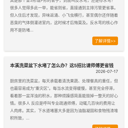
其是那个呈S形或P形的管子，到底叫反水弯，还是存水弯？
很多人觉得多此一举，能省则省，直接通到主排污管更省事。
但入住后才发现，异味返涌、小飞虫横行，甚至偶尔还伴随着
恶臭的气体倒灌进室内，这时候才后悔莫及。反水弯的核心作
用不是防堵...
了解详情>>
本溪洗菜盆下水堵了怎么办？这5招比请师傅更省钱
2026-07-17
厨房里的洗菜盆，每天承载着清洗果蔬、处理餐具的重任，但
也最容易成为“重灾区”。每当水流变得缓慢，甚至完全停滞，
看着那一盆浑浊的积水，那种烦躁感简直能毁掉一整天的好心
情。很多人 反应是呼叫专业疏通师傅，动辄几百块的费用让
人肉疼。其实，下水道堵塞大多是因为油脂凝固和食物残渣堆
积所致，...