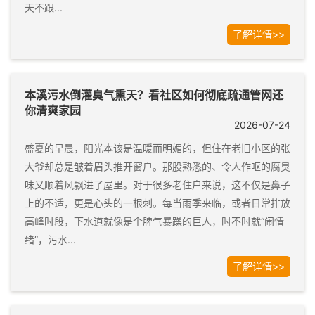
天不跟...
了解详情>>
本溪污水倒灌臭气熏天？看社区如何彻底疏通管网还
你清爽家园
2026-07-24
盛夏的早晨，阳光本该是温暖而明媚的，但住在老旧小区的张
大爷却总是皱着眉头推开窗户。那股熟悉的、令人作呕的腐臭
味又顺着风飘进了屋里。对于很多老住户来说，这不仅是鼻子
上的不适，更是心头的一根刺。每当雨季来临，或者日常排放
高峰时段，下水道就像是个脾气暴躁的巨人，时不时就“闹情
绪”，污水...
了解详情>>