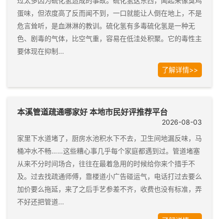
过太多因为硫化氢造成的事故。硫化氢这东西，闻起来像臭鸡
蛋味，但浓度高了反而闻不到，一口就能让人倒在地上，不是
危言耸听，是血淋淋的教训。硫化氢有多毒硫化氢是一种无
色、剧毒的气体，比空气重，容易在低洼处积聚。它的毒性主
要体现在抑制...
了解详情>>
本溪管道疏通哪家好 本地市民好评推荐平台
2026-08-03
家里下水道堵了，厨房水池积水下不去，卫生间地漏反味，马
桶冲水不畅……这些糟心事几乎每个家庭都遇到过。管道堵塞
从来不分时间场合，往往在最着急用的时候给你来个措手不
及。过去找疏通师傅，靠楼道小广告碰运气，电话打过去要么
加价要么拖延，来了之后手艺参差不齐，收费也没有标准，弄
不好还把管道...