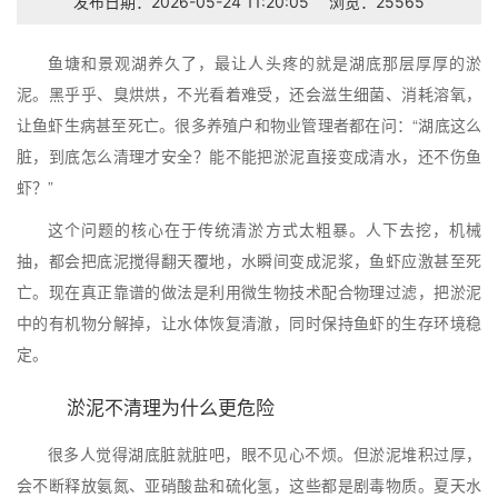
发布日期：2026-05-24 11:20:05
浏览：25565
鱼塘和景观湖养久了，最让人头疼的就是湖底那层厚厚的淤
泥。黑乎乎、臭烘烘，不光看着难受，还会滋生细菌、消耗溶氧，
让鱼虾生病甚至死亡。很多养殖户和物业管理者都在问：“湖底这么
脏，到底怎么清理才安全？能不能把淤泥直接变成清水，还不伤鱼
虾？”
这个问题的核心在于传统清淤方式太粗暴。人下去挖，机械
抽，都会把底泥搅得翻天覆地，水瞬间变成泥浆，鱼虾应激甚至死
亡。现在真正靠谱的做法是利用微生物技术配合物理过滤，把淤泥
中的有机物分解掉，让水体恢复清澈，同时保持鱼虾的生存环境稳
定。
淤泥不清理为什么更危险
很多人觉得湖底脏就脏吧，眼不见心不烦。但淤泥堆积过厚，
会不断释放氨氮、亚硝酸盐和硫化氢，这些都是剧毒物质。夏天水