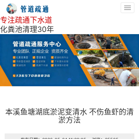
Toggl
navig
专注疏通下水道
化粪池清理30年
本溪鱼塘湖底淤泥变清水 不伤鱼虾的清
淤方法