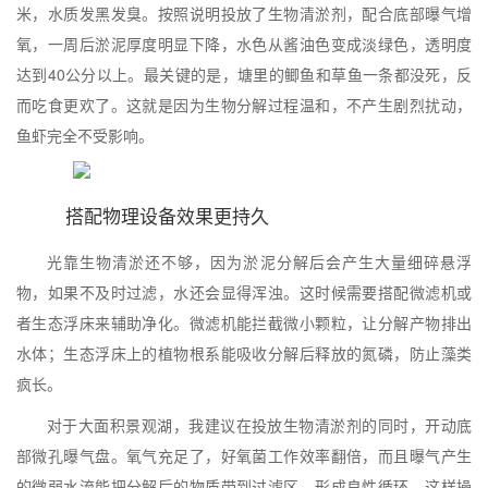
米，水质发黑发臭。按照说明投放了生物清淤剂，配合底部曝气增
氧，一周后淤泥厚度明显下降，水色从酱油色变成淡绿色，透明度
达到40公分以上。最关键的是，塘里的鲫鱼和草鱼一条都没死，反
而吃食更欢了。这就是因为生物分解过程温和，不产生剧烈扰动，
鱼虾完全不受影响。
搭配物理设备效果更持久
光靠生物清淤还不够，因为淤泥分解后会产生大量细碎悬浮
物，如果不及时过滤，水还会显得浑浊。这时候需要搭配微滤机或
者生态浮床来辅助净化。微滤机能拦截微小颗粒，让分解产物排出
水体；生态浮床上的植物根系能吸收分解后释放的氮磷，防止藻类
疯长。
对于大面积景观湖，我建议在投放生物清淤剂的同时，开动底
部微孔曝气盘。氧气充足了，好氧菌工作效率翻倍，而且曝气产生
的微弱水流能把分解后的物质带到过滤区，形成良性循环。这样操