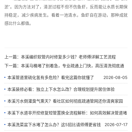
淤”。因为方法对了，清淤过程不但不伤鱼虾，反而能让水质长期保
持稳定，减少疾病发生。看着一池清水，鱼虾自在游动，那种成就
感比什么都值。
上一篇：
本溪编织软管内衬修复多少钱？老师傅详解工艺流程
下一篇：
本溪马桶堵了别着急，专业疏通上门快，高压清洗彻底通
本溪管道里硫化氢有多危险？看完这篇你就懂了
2026-08-05
本溪装修必看：独立上下水怎么改？合理规划提升居住体验
本溪污水倒灌臭气熏天？看社区如何彻底疏通管网还你清爽家园
2026-07-28
本溪下水道非开挖修复短管置换全流程解析：如何高效解决管道堵
2026-07-24
塞难题
本溪洗菜盆下水堵了怎么办？这5招比请师傅更省钱
2026-07-17