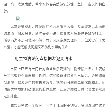
温一高，底泥发酵，整个水体会突然缺氧泛塘，鱼虾一夜之间翻白
肚。
尤其是景观湖，底泥腐烂还容易滋生蓝藻。蓝藻爆发后水面像
绿油漆，散发恶臭，影响美观不说，藻毒素对鱼虾也是致命打击。
所以清淤不是可做可不做，而是必须定期处理的事。但关键在于怎
么清，才能既解决问题又不伤到水里的生命。
用生物清淤剂直接把淤泥变清水
市面上已经有专门针对鱼塘和景观湖的生物清淤产品，主要成
分是高效复合菌群和生物酶。这些菌群被投放到水体后，会迅速沉
到湖底，以淤泥中的有机质为食，把它们分解成二氧化碳和水。同
时酶类物质能打破淤泥的胶体结构，让悬浮颗粒自然沉降或随水流
过滤排出。
我曾经见过一个案例，一个十几亩的垂钓塘，底部淤泥厚达半