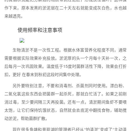
作下来，原本发黑的淤泥层在二十天左右就能变成灰白色，水也越
来越透亮。
使用频率和注意事项
生物清淤不是一次性工程。根据水体富营养化程度不同，通常
需要根据实际效果补充投放。淤泥厚的头一个月每十天补一次，之
后每月一次巩固效果。温度低于15度时菌群活性下降，效果会打折
扣，更好 在春末到秋初这段时间集中处理。
另外要特别注意，不要和消毒剂、杀菌剂同时使用。漂白粉、
二氧化氯这些东西会把菌群一起杀死，那就白忙活了。如果之前刚
消过毒，至少要间隔三天再投菌。还有一点，清淤期间鱼虾不要喂
太饱，让它们保持饥饿状态，自然就会去底泥中翻找食物，辅助搅
动淤泥，帮助菌群扩散。
现在很多鱼塘和景观湖的管理者已经从“怕清淤”变成了“主动清