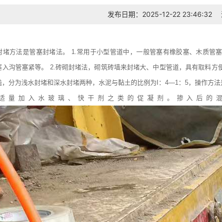
发布日期：2025-12-22 23:46:32
封堵方法是管塞封堵法。 1.常用于小型管道中，一般管塞有橡胶塞、木质管
塞入沟管塞紧等。 2.砖砌封堵法，砌筑砖墙来封堵大、中型管道，具有取料方
浅，分为浅水封堵和深水封堵两种，水泥与黏土的比例为I：4—1：5，操作方
可适量加入水玻璃、快干剂之类的促凝剂。掺入后的