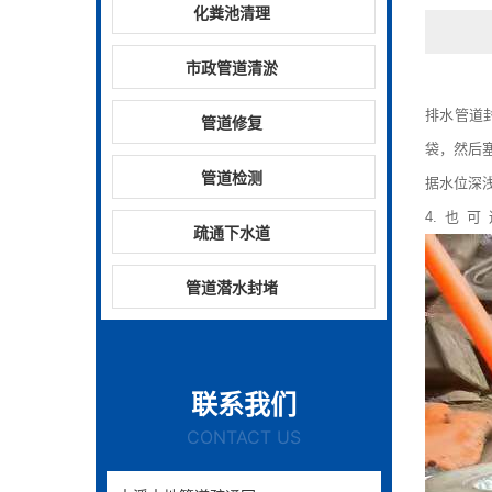
化粪池清理
市政管道清淤
排水管道
管道修复
袋，然后
管道检测
据水位深
4.也
疏通下水道
管道潜水封堵
联系我们
CONTACT US