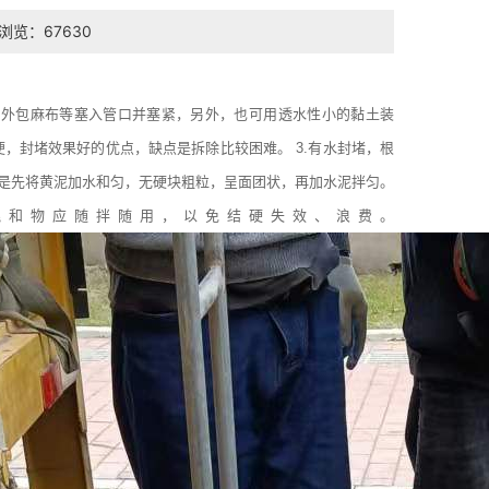
浏览：67630
塞外包麻布等塞入管口并塞紧，另外，也可用透水性小的黏土装
便，封堵效果好的优点，缺点是拆除比较困难。 3.有水封堵，根
法是先将黄泥加水和匀，无硬块粗粒，呈面团状，再加水泥拌匀。
混和物应随拌随用，以免结硬失效、浪费。