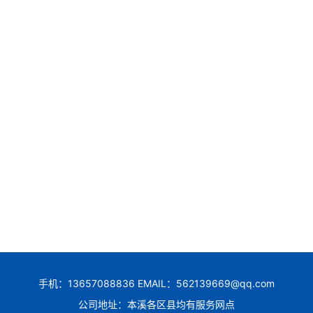
手机：13657088836 EMAIL：562139669@qq.com
公司地址：本溪各区县均有服务网点