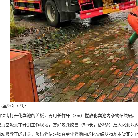
粪池的方法：
钩打开化粪池的盖板，再用长竹杆（8m）搅散化粪池内杂物结块层。
空吸粪车开到工作现场，套好吸粪胶管（5m长，备3条）放入化粪池
吸粪车的开关，吸出粪便污物直至化粪池内的化粪结块物基本吸完为止