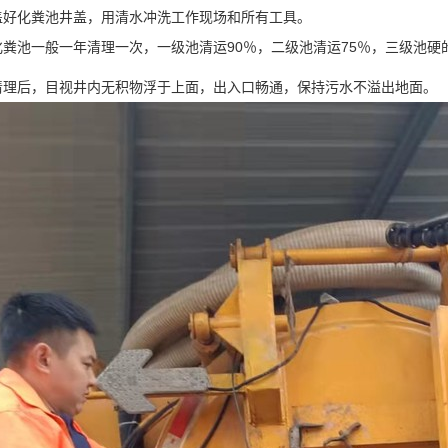
化粪池井盖，用清水冲洗工作现场和所有工具。
池一般一年清理一次，一级池清运90％，二级池清运75％，三级池硬
后，目视井内无积物浮于上面，出入口畅通，保持污水不溢出地面。