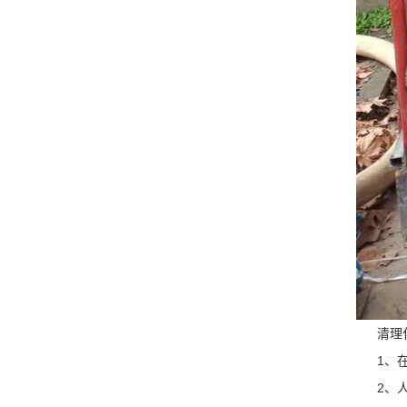
清理化
1、在化
2、人切