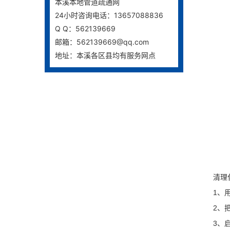
本溪本地管道疏通网
24小时咨询电话：13657088836
Q Q：562139669
邮箱：562139669@qq.com
地址：本溪各区县均有服务网点
清理化
1、用铁
2、把真
3、启动