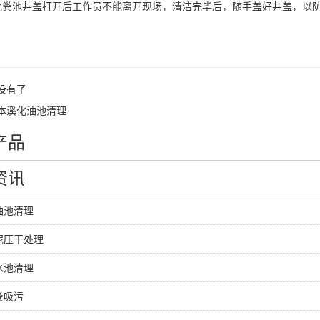
池井盖打开后工作员不能离开现场，清洁完毕后，随手盖好井盖，以防
没有了
本溪化油池清理
产品
资讯
油池清理
泥压干处理
水池清理
粪吸污